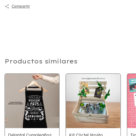
Compartir
Productos similares
Delantal Cumpleaños:
Kit Cóctel Mojito
Ti