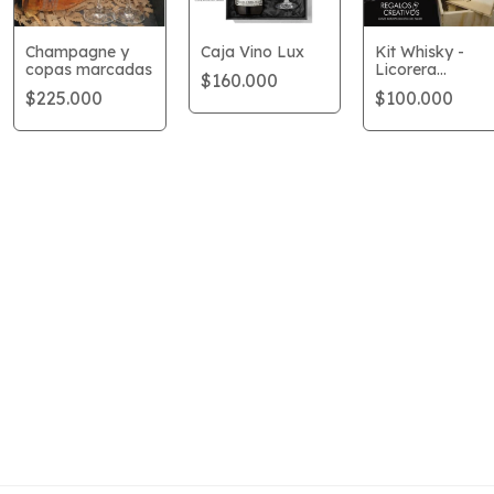
Champagne y
Caja Vino Lux
Kit Whisky -
copas marcadas
Licorera
$160.000
Personalizada
$225.000
$100.000
Padrino de Bod