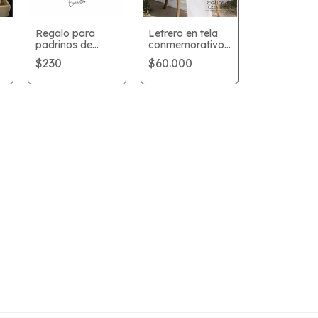
Regalo para
Letrero en tela
padrinos de
conmemorativo
boda
silla de boda
$230
$60.000
a