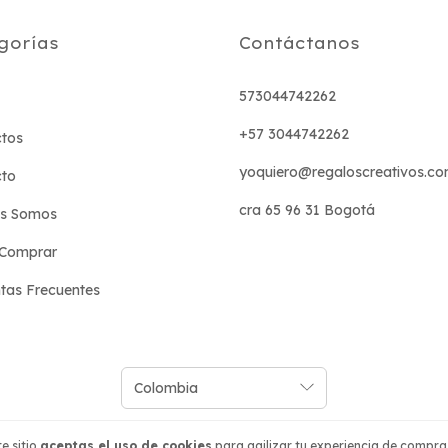
gorías
Contáctanos
573044742262
+57 3044742262
tos
yoquiero@regaloscreativos.co
cto
cra 65 96 31 Bogotá
es Somos
Comprar
tas Frecuentes
e sitio
aceptas el uso de cookies
para agilizar tu experiencia de compra