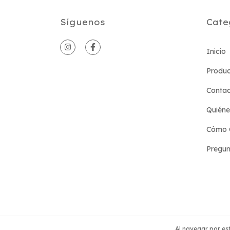
Síguenos
Cate
Inicio
Produc
Conta
Quién
Cómo 
Pregun
Al navegar por est