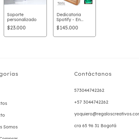
Soporte
Dedicatoria
personalizado
Spotify - En
vidrio con luz
$23.000
$145.000
gorías
Contáctanos
573044742262
+57 3044742262
tos
yoquiero@regaloscreativos.co
cto
cra 65 96 31 Bogotá
es Somos
Comprar