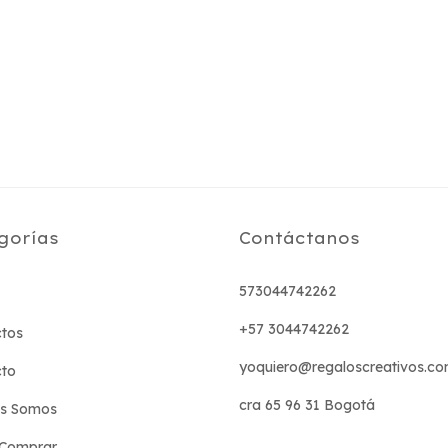
gorías
Contáctanos
573044742262
+57 3044742262
tos
yoquiero@regaloscreativos.co
cto
cra 65 96 31 Bogotá
es Somos
Comprar