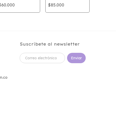
Delantal E
$60.000
$85.000
apartamen
el chef
$85.000
Suscríbete al newsletter
m.co