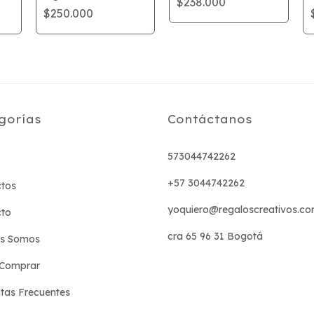
$238.000
$250.000
gorías
Contáctanos
573044742262
+57 3044742262
tos
yoquiero@regaloscreativos.co
cto
cra 65 96 31 Bogotá
es Somos
Comprar
tas Frecuentes