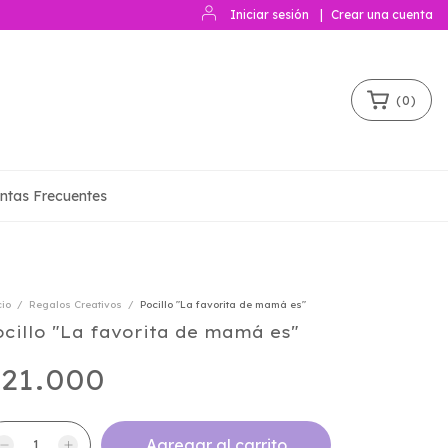
Iniciar sesión
|
Crear una cuenta
(
0
)
ntas Frecuentes
cio
/
Regalos Creativos
/
Pocillo "La favorita de mamá es"
ocillo "La favorita de mamá es"
21.000