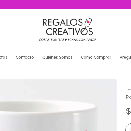
ctos
Contacto
Quiénes Somos
Cómo Comprar
Pregu
Ini
P
$