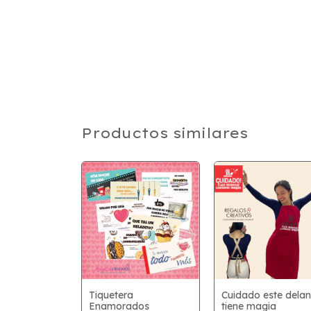
Productos similares
: Esta
Tiquetera
Cuidado este delan
es la reina
Enamorados
tiene magia