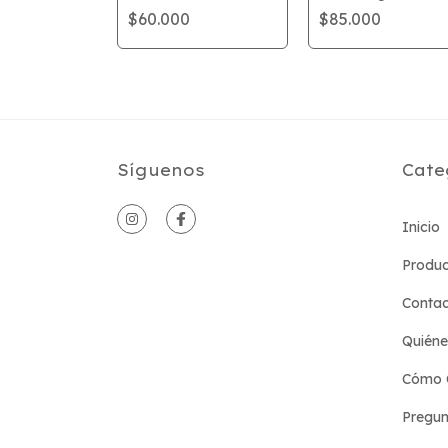
ina
$60.000
$85.000
Síguenos
Cate
Inicio
Produc
Conta
Quién
Cómo 
Pregun