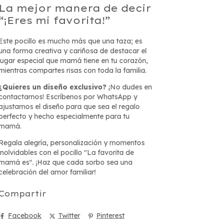
La mejor manera de decir
“¡Eres mi favorita!”
Este pocillo es mucho más que una taza; es
una forma creativa y cariñosa de destacar el
lugar especial que mamá tiene en tu corazón,
mientras compartes risas con toda la familia.
¿Quieres un diseño exclusivo?
¡No dudes en
contactarnos! Escríbenos por WhatsApp y
ajustamos el diseño para que sea el regalo
perfecto y hecho especialmente para tu
mamá.
Regala alegría, personalización y momentos
inolvidables con el pocillo "La favorita de
mamá es". ¡Haz que cada sorbo sea una
celebración del amor familiar!
Compartir
Facebook
Twitter
Pinterest