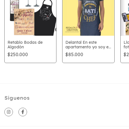
Retablo Bodas de
Delantal En este
Ll
Algodón
apartamento yo soy el
fo
chef
$250.000
$85.000
$2
Síguenos