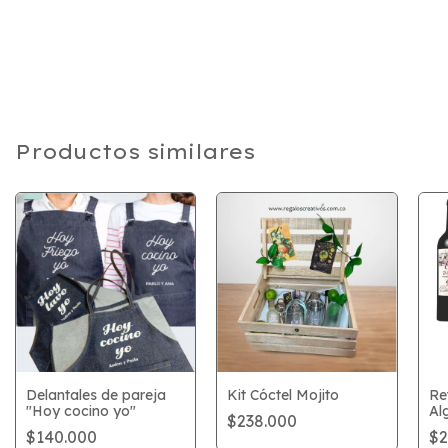
Productos similares
Delantales de pareja
Kit Cóctel Mojito
Re
"Hoy cocino yo"
Al
$238.000
$140.000
$2