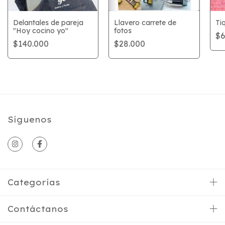
Delantales de pareja
Llavero carrete de
Ti
"Hoy cocino yo"
fotos
$6
$140.000
$28.000
Síguenos
Categorías
Contáctanos