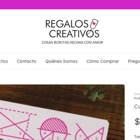
ctos
Contacto
Quiénes Somos
Cómo Comprar
Pregu
Ini
Pro
C
$
Ta