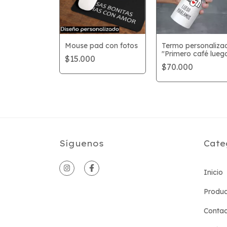
bezas
Mouse pad con fotos
Termo personaliza
izado 70
"Primero café lueg
$15.000
hablamos"
$70.000
Síguenos
Cate
Inicio
Produc
Conta