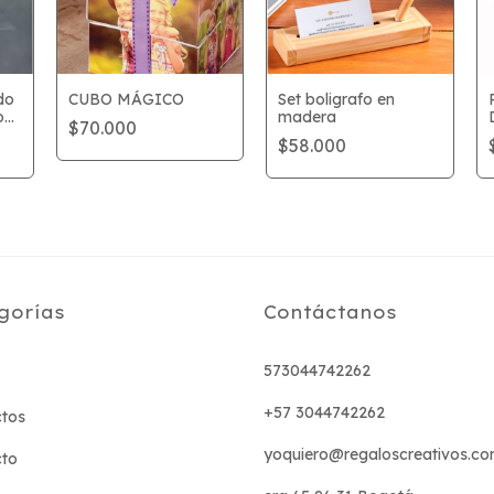
do
CUBO MÁGICO
Set boligrafo en
o
madera
$70.000
$58.000
gorías
Contáctanos
573044742262
+57 3044742262
tos
yoquiero@regaloscreativos.co
cto