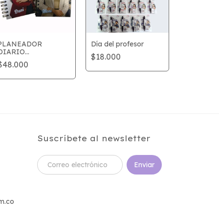
PLANEADOR
Día del profesor
DIARIO
$18.000
Pocillo met
personalizado con
$48.000
mágico Tip
foto
$29.000
Suscríbete al newsletter
m.co