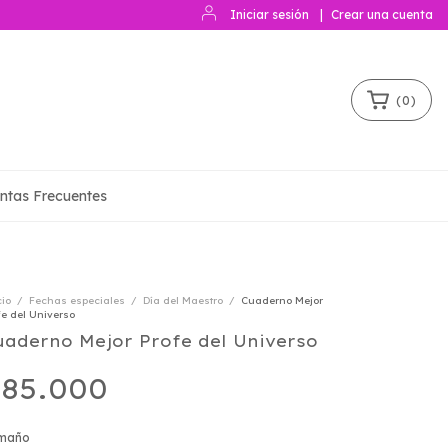
Iniciar sesión
|
Crear una cuenta
(
0
)
ntas Frecuentes
cio
/
Fechas especiales
/
Día del Maestro
/
Cuaderno Mejor
fe del Universo
uaderno Mejor Profe del Universo
85.000
maño