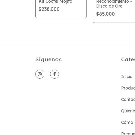
bezas
Kit Cóctel Mojito
Reconocimiento -
ria
Disco de Oro
$238.000
$85.000
Síguenos
Cate
Inicio
Produc
Conta
Quién
Cómo 
Pregun