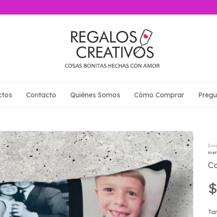
ctos
Contacto
Quiénes Somos
Cómo Comprar
Pregu
Ini
men
C
$
Ta