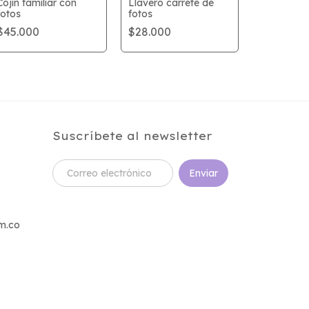
Cojín familiar con
Llavero carrete de
fotos
fotos
Rompecab
$45.000
$28.000
personali
fichas
$28.000
Suscríbete al newsletter
m.co