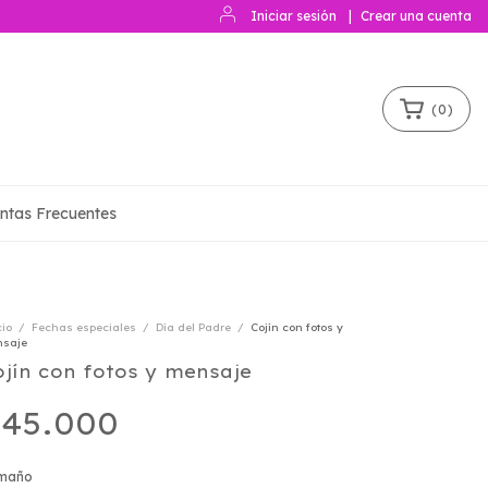
Iniciar sesión
|
Crear una cuenta
(
0
)
ntas Frecuentes
cio
/
Fechas especiales
/
Día del Padre
/
Cojín con fotos y
saje
ojín con fotos y mensaje
45.000
maño