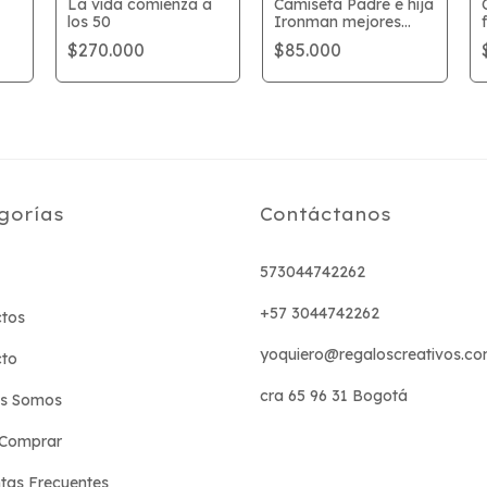
La vida comienza a
Camiseta Padre e hija
los 50
Ironman mejores
amigos en la galaxia
$270.000
$85.000
gorías
Contáctanos
573044742262
+57 3044742262
tos
yoquiero@regaloscreativos.co
cto
cra 65 96 31 Bogotá
es Somos
Comprar
tas Frecuentes