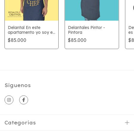
Delantal En este
Delantales Pintor -
De
apartamento yo soy el
Pintora
es 
chef
$85.000
$85.000
$8
Síguenos
Categorías