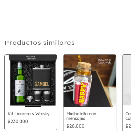
Productos similares
Kit Licorera y Whisky
Minibotella con
Ce
mensajes
co
$230.000
$28.000
$2