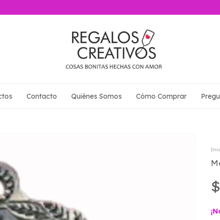
ctos
Contacto
Quiénes Somos
Cómo Comprar
Pregu
Ini
M
$
¡N