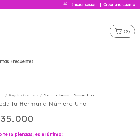
Iniciar sesión
|
Crear una cuenta
(
0
)
ntas Frecuentes
cio
/
Regalos Creativos
/
Medalla Hermana Número Uno
edalla Hermana Número Uno
35.000
o te lo pierdas, es el último!