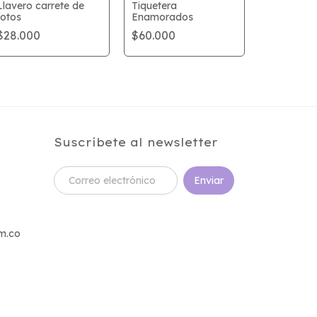
Llavero carrete de
Tiquetera
fotos
Enamorados
Delantales
$28.000
$60.000
Pintora
$85.000
Suscríbete al newsletter
m.co