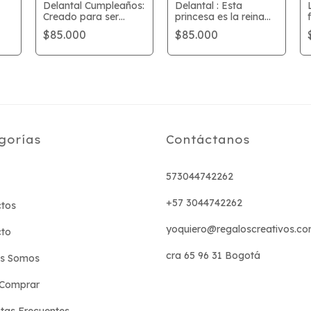
Delantal Cumpleaños:
Delantal : Esta
Creado para ser
princesa es la reina
eterno
de la cocina
$85.000
$85.000
gorías
Contáctanos
573044742262
+57 3044742262
tos
yoquiero@regaloscreativos.co
cto
cra 65 96 31 Bogotá
es Somos
Comprar