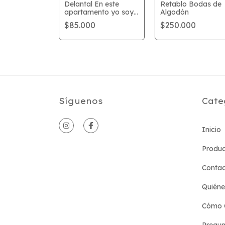
ato - Bloque
Delantal En este
Retablo Bodas de
ra
apartamento yo soy
Algodón
el chef
$85.000
$250.000
Síguenos
Cate
Inicio
Produc
Conta
Quién
Cómo 