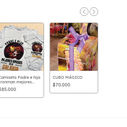
Camiseta Padre e hija
CUBO MÁGICO
Ironman mejores
$70.000
Reconocim
amigos en la galaxia
$85.000
Disco de 
$85.000