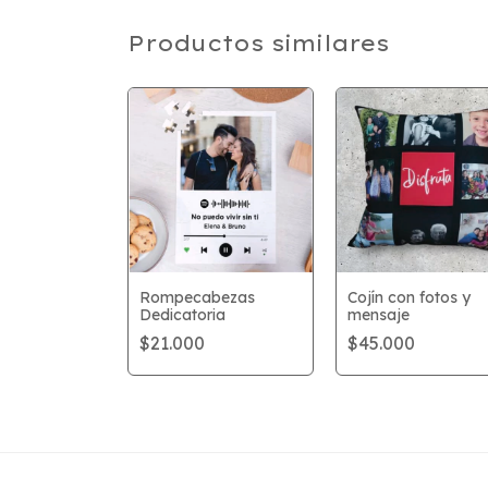
Productos similares
l Mojito
Rompecabezas
Cojín con fotos y
Dedicatoria
mensaje
0
$21.000
$45.000