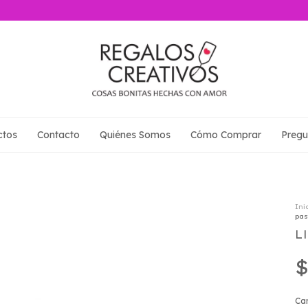
ctos
Contacto
Quiénes Somos
Cómo Comprar
Pregu
Ini
pas
L
$
Ca