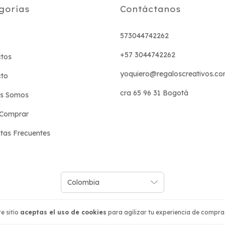
gorías
Contáctanos
573044742262
+57 3044742262
tos
yoquiero@regaloscreativos.co
cto
cra 65 96 31 Bogotá
es Somos
Comprar
tas Frecuentes
e sitio
aceptas el uso de cookies
para agilizar tu experiencia de compra
s reservados.