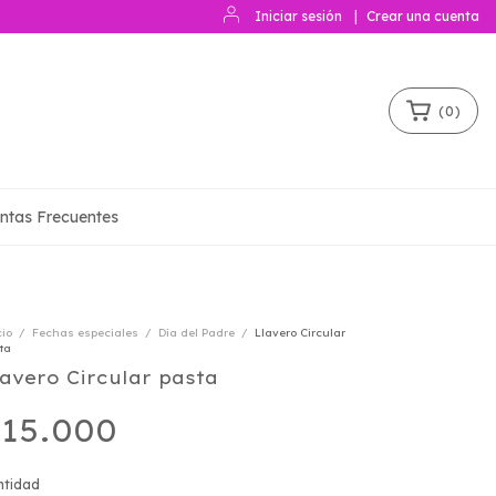
Iniciar sesión
|
Crear una cuenta
(
0
)
ntas Frecuentes
cio
/
Fechas especiales
/
Día del Padre
/
Llavero Circular
ta
lavero Circular pasta
15.000
ntidad