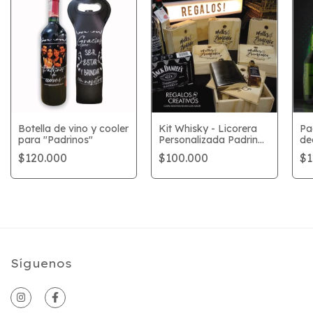
Botella de vino y cooler
Kit Whisky - Licorera
Pa
para "Padrinos"
Personalizada Padrino
de
de Boda
$120.000
$100.000
$1
Síguenos