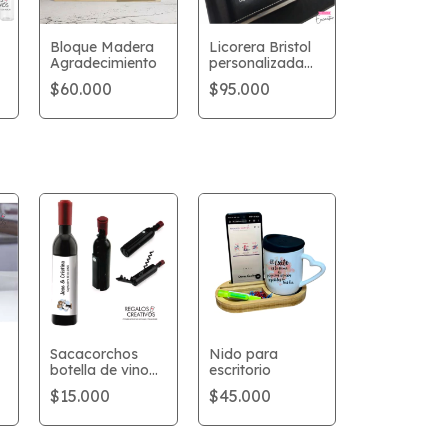
Bloque Madera
Licorera Bristol
Agradecimiento
personalizada
con nombre o
$60.000
$95.000
logo
Sacacorchos
Nido para
botella de vino
escritorio
con etiqueta
$15.000
$45.000