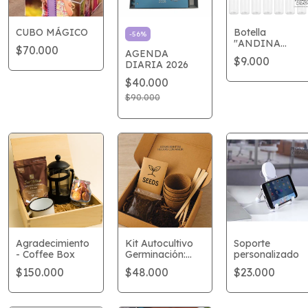
CUBO MÁGICO
Botella
-
56
%
"ANDINA
$70.000
AGENDA
WHITE"
$9.000
DIARIA 2026
$40.000
$90.000
Agradecimiento
Kit Autocultivo
Soporte
- Coffee Box
Germinación:
personalizado
Hierbas
$150.000
$48.000
$23.000
Aromáticas