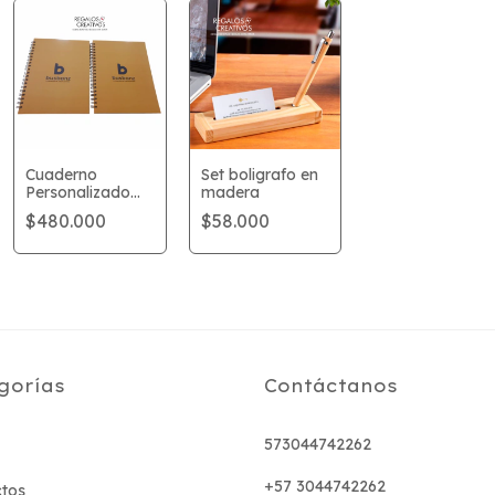
Cuaderno
Set boligrafo en
Personalizado
madera
empresas
$480.000
$58.000
gorías
Contáctanos
573044742262
+57 3044742262
tos