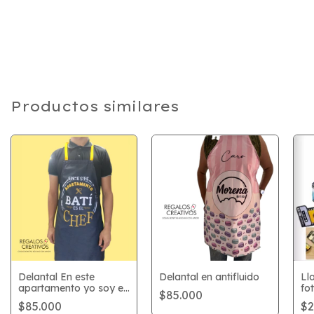
Productos similares
Delantal En este
Delantal en antifluido
Ll
apartamento yo soy el
fo
$85.000
chef
$85.000
$2