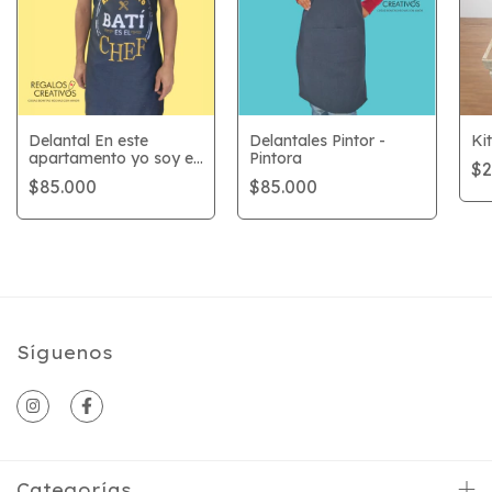
Delantal En este
Delantales Pintor -
Ki
apartamento yo soy el
Pintora
$2
chef
$85.000
$85.000
Síguenos
Categorías