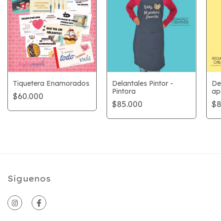
Tiquetera Enamorados
Delantales Pintor -
De
Pintora
ap
$60.000
ch
$85.000
$8
Síguenos