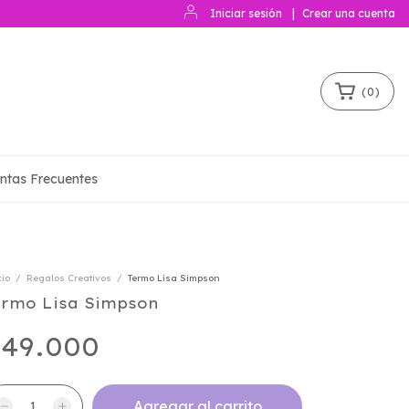
Iniciar sesión
|
Crear una cuenta
(
0
)
ntas Frecuentes
cio
/
Regalos Creativos
/
Termo Lisa Simpson
ermo Lisa Simpson
49.000