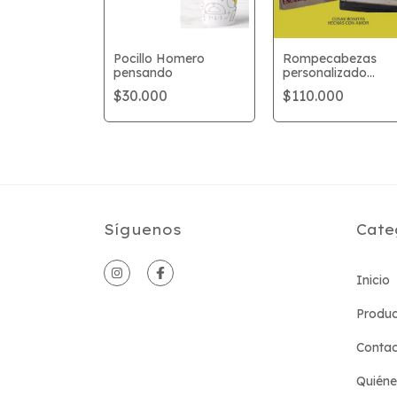
Pocillo Homero
Rompecabezas
pensando
personalizado
Inspirado en Los
$30.000
$110.000
Simpson
Síguenos
Cate
Inicio
Produc
Conta
Quién