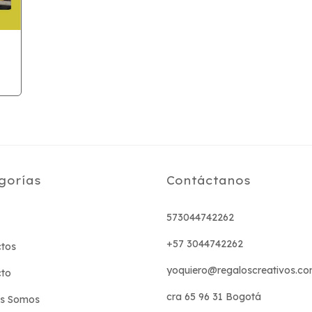
gorías
Contáctanos
573044742262
+57 3044742262
tos
yoquiero@regaloscreativos.co
cto
cra 65 96 31 Bogotá
es Somos