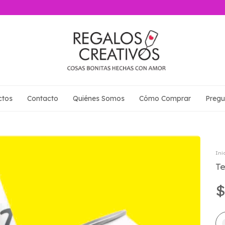
ctos
Contacto
Quiénes Somos
Cómo Comprar
Pregu
Ini
T
$