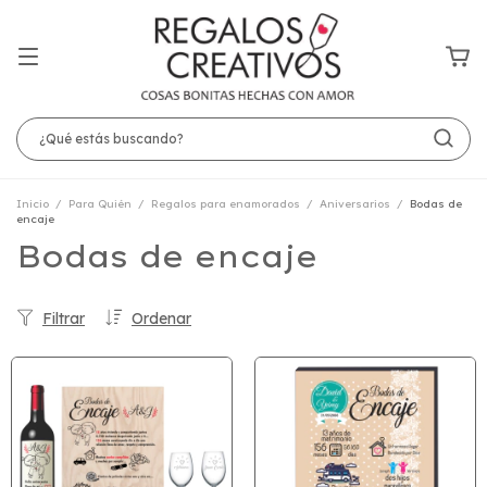
Inicio
/
Para Quién
/
Regalos para enamorados
/
Aniversarios
/
Bodas de
encaje
Bodas de encaje
Filtrar
Ordenar