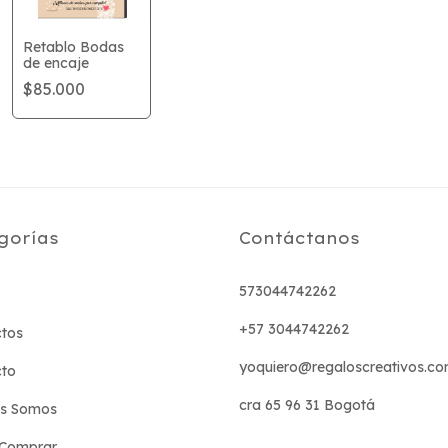
Retablo Bodas
de encaje
$85.000
gorías
Contáctanos
573044742262
+57 3044742262
tos
yoquiero@regaloscreativos.co
cto
cra 65 96 31 Bogotá
es Somos
Comprar