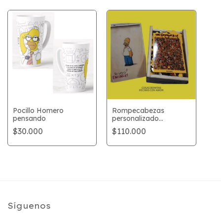
Pocillo Homero
Rompecabezas
pensando
personalizado
Inspirado en Los
$30.000
$110.000
Simpson
Síguenos